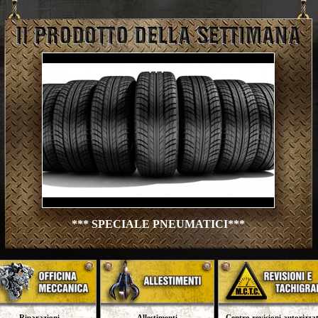
*** SPECIALE PNEUMATICI***
Riparazioni
Allestimenti
Centro revisioni autorizzat