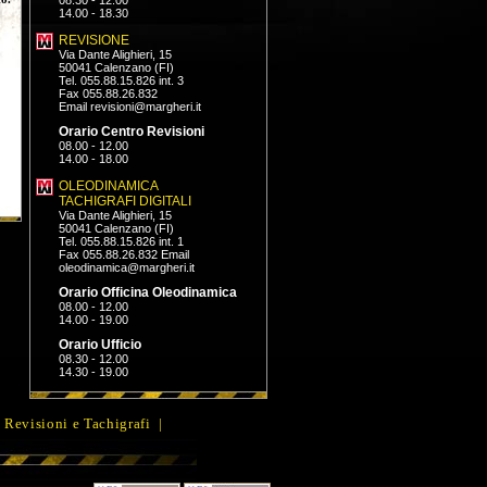
08.30 - 12.00
14.00 - 18.30
REVISIONE
Via Dante Alighieri, 15
50041 Calenzano (FI)
Tel. 055.88.15.826 int. 3
Fax 055.88.26.832
Email
revisioni@margheri.it
Orario Centro Revisioni
08.00 - 12.00
14.00 - 18.00
OLEODINAMICA
TACHIGRAFI DIGITALI
Via Dante Alighieri, 15
50041 Calenzano (FI)
Tel. 055.88.15.826 int. 1
Fax 055.88.26.832 Email
oleodinamica@margheri.it
Orario Officina Oleodinamica
08.00 - 12.00
14.00 - 19.00
Orario Ufficio
08.30 - 12.00
14.30 - 19.00
 Revisioni e Tachigrafi
|