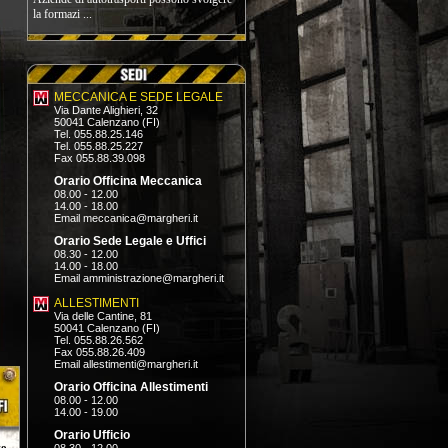
la formazi ...
MECCANICA E SEDE LEGALE
Via Dante Alighieri, 32
50041 Calenzano (FI)
Tel. 055.88.25.146
Tel. 055.88.25.227
Fax 055.88.39.098
Orario Officina Meccanica
08.00 - 12.00
14.00 - 18.00
Email
meccanica@margheri.it
Orario Sede Legale e Uffici
08.30 - 12.00
14.00 - 18.00
Email
amministrazione@margheri.it
ALLESTIMENTI
Via delle Cantine, 81
50041 Calenzano (FI)
Tel. 055.88.26.562
Fax 055.88.26.409
Email
allestimenti@margheri.it
Orario Officina Allestimenti
08.00 - 12.00
14.00 - 19.00
Orario Ufficio
o.